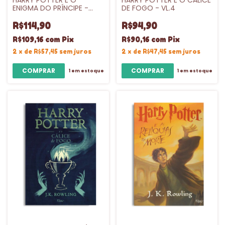
HARRY POTTER E O
HARRY POTTER E O CÁLICE
ENIGMA DO PRÍNCIPE -
DE FOGO - VL.4
CAPA DURA - VL.6
R$114,90
R$94,90
R$109,16
com
Pix
R$90,16
com
Pix
2
x
de
R$57,45
sem juros
2
x
de
R$47,45
sem juros
1
em estoque
1
em estoque