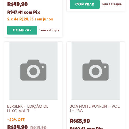
R$49,90
1
em estoque
R$47,41
com
Pix
2
x
de
R$24,95
sem juros
1
em estoque
BERSERK - EDIÇÃO DE
BOA NOITE PUNPUN - VOL.
LUXO Vol. 3
1 - JBC
-
22
%
OFF
R$65,90
R$34,90
R$44,90
R$62,61
com
Pix