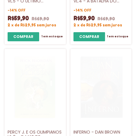
VL.5 - O ÚLTIMO
VL.4 - A BATALHA DO
OLIMPIANO - VOL V -
LABIRINTO - INTRINSECA
INTRINSECA
-
14
%
OFF
-
14
%
OFF
R$59,90
R$59,90
R$69,90
R$69,90
2
x
de
R$29,95
sem juros
2
x
de
R$29,95
sem juros
1
em estoque
1
em estoque
PERCY J. E OS OLIMPIANOS
INFERNO - DAN BROWN