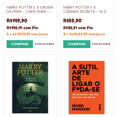
HARRY POTTER E A ORDEM
HARRY POTTER E A
DA FÊNIX - CAPA DURA -
CÂMARA SECRETA - VL.2
VL.5
R$149,90
R$59,90
R$142,41
com
Pix
R$56,91
com
Pix
2
x
de
R$74,95
sem juros
2
x
de
R$29,95
sem juros
2
em estoque
1
em estoque