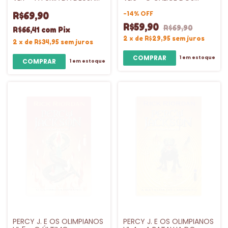
TRÍPLICE - INTRINSECA
DEUSES - INTRINSECA
-
14
%
OFF
R$69,90
R$59,90
R$69,90
R$66,41
com
Pix
2
x
de
R$29,95
sem juros
2
x
de
R$34,95
sem juros
1
em estoque
1
em estoque
PERCY J. E OS OLIMPIANOS
PERCY J. E OS OLIMPIANOS