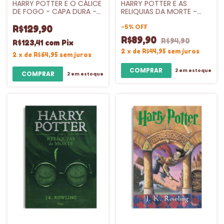
HARRY POTTER E O CÁLICE
HARRY POTTER E AS
DE FOGO - CAPA DURA -
RELIQUIAS DA MORTE -
VL.4
VL.7
-
5
%
OFF
R$129,90
R$89,90
R$94,90
R$123,41
com
Pix
2
x
de
R$44,95
sem juros
2
x
de
R$64,95
sem juros
2
em estoque
2
em estoque