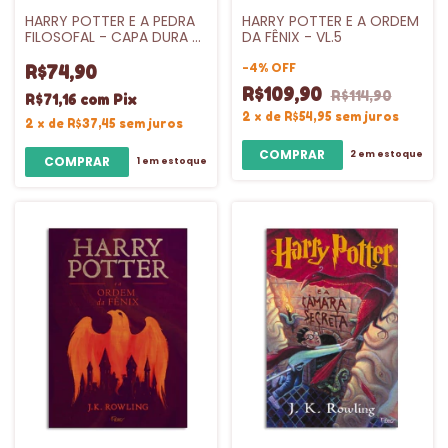
HARRY POTTER E A PEDRA
HARRY POTTER E A ORDEM
FILOSOFAL - CAPA DURA -
DA FÊNIX - VL.5
VL.1
-
4
%
OFF
R$74,90
R$109,90
R$114,90
R$71,16
com
Pix
2
x
de
R$54,95
sem juros
2
x
de
R$37,45
sem juros
2
em estoque
1
em estoque