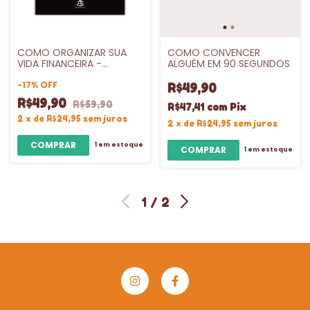
COMO ORGANIZAR SUA
COMO CONVENCER
VIDA FINANCEIRA -
ALGUÉM EM 90 SEGUNDOS
SEXTANTE
-
17
%
OFF
R$49,90
R$49,90
R$59,90
R$47,41
com
Pix
2
x
de
R$24,95
sem juros
2
x
de
R$24,95
sem juros
1
em estoque
1
em estoque
1
/
2