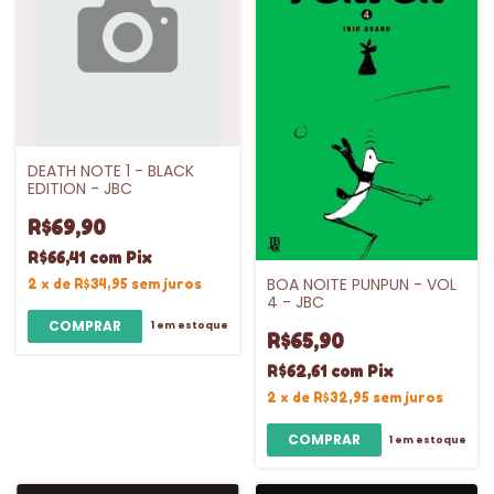
DEATH NOTE 1 - BLACK
EDITION - JBC
R$69,90
R$66,41
com
Pix
BOA NOITE PUNPUN - VOL
2
x
de
R$34,95
sem juros
4 - JBC
1
em estoque
R$65,90
R$62,61
com
Pix
2
x
de
R$32,95
sem juros
1
em estoque