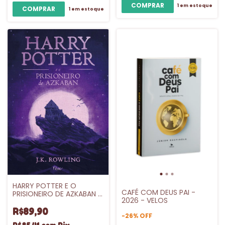
1
em estoque
1
em estoque
HARRY POTTER E O
CAFÉ COM DEUS PAI -
PRISIONEIRO DE AZKABAN -
2026 - VELOS
CAPA DURA - VL.3
R$89,90
-
26
%
OFF