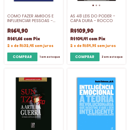
COMO FAZER AMIGOS E
AS 48 LEIS DO PODER -
INFLUENCIAR PESSOAS -
CAPA DURA - ROCCO
SEXTANTE
R$64,90
R$109,90
R$61,66
com
Pix
R$104,41
com
Pix
2
x
de
R$32,45
sem juros
2
x
de
R$54,95
sem juros
1
em estoque
2
em estoque