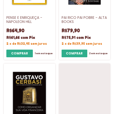
PENSE E ENRIQUEÇA -
PAI RICO PAI POBRE - ALTA
NAPOLEON HILL
BOOKS
R$64,90
R$79,90
R$61,66
com
Pix
R$75,91
com
Pix
2
x
de
R$32,45
sem juros
2
x
de
R$39,95
sem juros
1
em estoque
2
em estoque