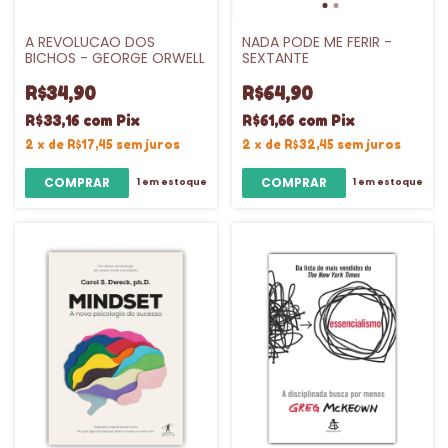
A REVOLUCAO DOS
NADA PODE ME FERIR -
BICHOS - GEORGE ORWELL
SEXTANTE
R$34,90
R$64,90
R$33,16
com
Pix
R$61,66
com
Pix
2
x
de
R$17,45
sem juros
2
x
de
R$32,45
sem juros
1
em estoque
1
em estoque