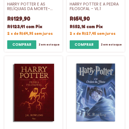
HARRY POTTER E AS
HARRY POTTER E A PEDRA
RELÍQUIAS DA MORTE-
FILOSOFAL - VL.1
CAPA DURA - VL.7
R$129,90
R$54,90
R$123,41
com
Pix
R$52,16
com
Pix
2
x
de
R$64,95
sem juros
2
x
de
R$27,45
sem juros
2
em estoque
2
em estoque