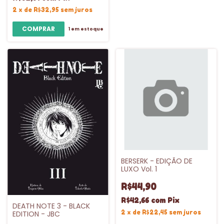
2
x
de
R$32,95
sem juros
1
em estoque
BERSERK - EDIÇÃO DE
LUXO Vol. 1
R$44,90
R$42,66
com
Pix
DEATH NOTE 3 - BLACK
2
x
de
R$22,45
sem juros
EDITION - JBC