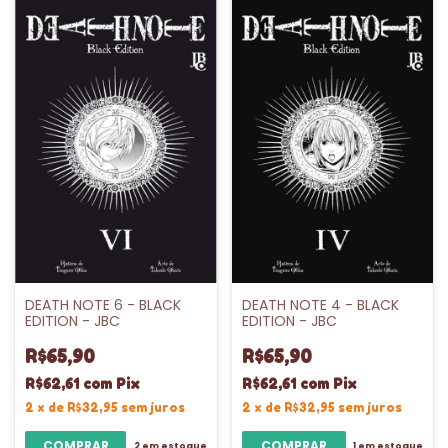
DEATH NOTE 6 - BLACK
DEATH NOTE 4 - BLACK
EDITION - JBC
EDITION - JBC
R$65,90
R$65,90
R$62,61
com
Pix
R$62,61
com
Pix
2
x
de
R$32,95
sem juros
2
x
de
R$32,95
sem juros
2
em estoque
1
em estoque