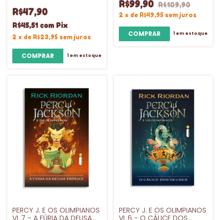
R$99,90
R$109,90
R$47,90
2
x
de
R$49,95
sem juros
R$45,51
com
Pix
1
em estoque
2
x
de
R$23,95
sem juros
1
em estoque
PERCY J. E OS OLIMPIANOS
PERCY J. E OS OLIMPIANOS
VL.7 - A FÚRIA DA DEUSA
VL.6 - O CÁLICE DOS