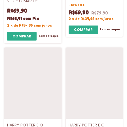
VL.2 - O MAR DE
MONSTROS - INTRINSECA
-
13
%
OFF
R$69,90
R$69,90
R$79,90
R$66,41
com
Pix
2
x
de
R$34,95
sem juros
2
x
de
R$34,95
sem juros
1
em estoque
1
em estoque
HARRY POTTER E O
HARRY POTTER E O