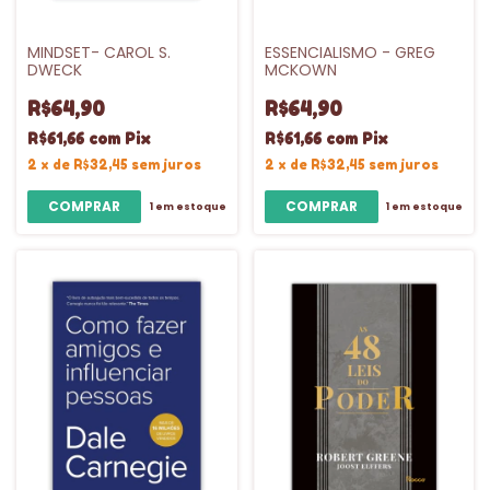
MINDSET- CAROL S.
ESSENCIALISMO - GREG
DWECK
MCKOWN
R$64,90
R$64,90
R$61,66
com
Pix
R$61,66
com
Pix
2
x
de
R$32,45
sem juros
2
x
de
R$32,45
sem juros
1
em estoque
1
em estoque