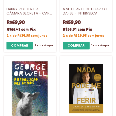
HARRY POTTER E A
A SUTIL ARTE DE LIGAR O F
CÂMARA SECRETA - CAPA
DA-SE - INTRINSECA
DURA - VL.2
R$69,90
R$59,90
R$66,41
com
Pix
R$56,91
com
Pix
2
x
de
R$34,95
sem juros
2
x
de
R$29,95
sem juros
2
em estoque
1
em estoque