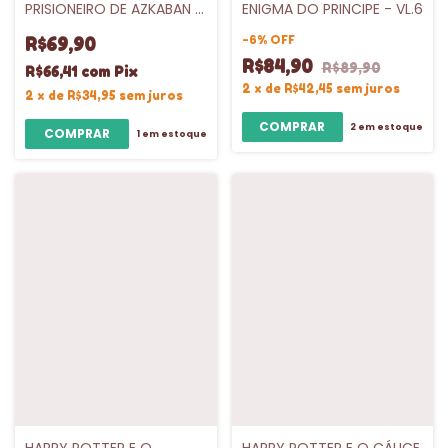
PRISIONEIRO DE AZKABAN -
ENIGMA DO PRINCIPE - VL.6
VL.3
-
6
%
OFF
R$69,90
R$84,90
R$89,90
R$66,41
com
Pix
2
x
de
R$42,45
sem juros
2
x
de
R$34,95
sem juros
2
em estoque
1
em estoque