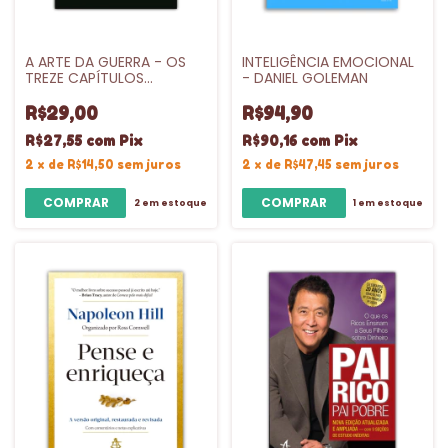
A ARTE DA GUERRA - OS
INTELIGÊNCIA EMOCIONAL
TREZE CAPÍTULOS
- DANIEL GOLEMAN
ORIGINAIS - TZU SUN
R$29,00
R$94,90
R$27,55
com
Pix
R$90,16
com
Pix
2
x
de
R$14,50
sem juros
2
x
de
R$47,45
sem juros
2
em estoque
1
em estoque