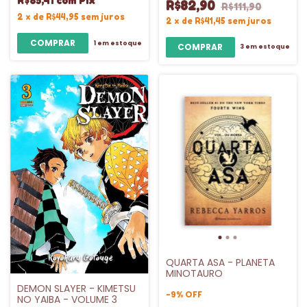
R$85,41
com
Pix
R$82,90
R$111,90
2
x
de
R$44,95
sem juros
2
x
de
R$41,45
sem juros
1
em estoque
3
em estoque
QUARTA ASA - PLANETA
MINOTAURO
DEMON SLAYER - KIMETSU
-
9
%
OFF
NO YAIBA - VOLUME 3