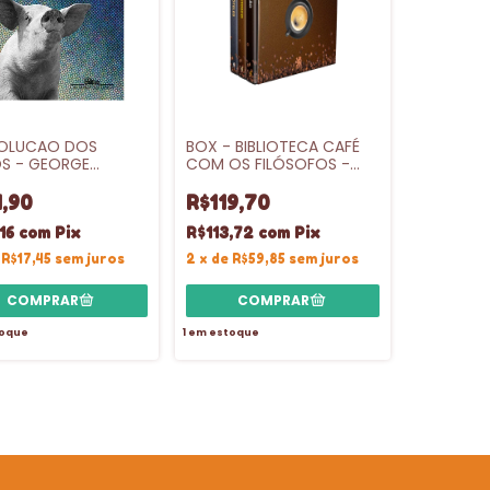
VOLUCAO DOS
BOX - BIBLIOTECA CAFÉ
S - GEORGE
COM OS FILÓSOFOS -
LL
CAMELOT
,90
R$119,70
,16
com
Pix
R$113,72
com
Pix
e
R$17,45
sem juros
2
x
de
R$59,85
sem juros
oque
1
em estoque