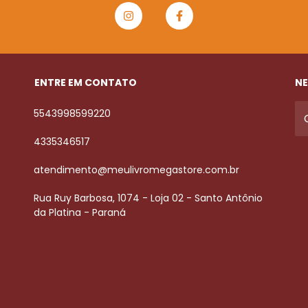
ENTRE EM CONTATO
NE
5543998599220
4335346517
atendimento@meulivromegastore.com.br
Rua Ruy Barbosa, 1074 - Loja 02 - Santo Antônio
da Platina - Paraná