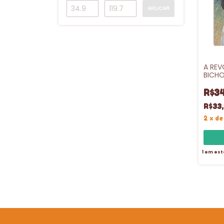
APLICAR
A RE
BICHO
ORWE
R$34
R$33
2
x
d
1
em est